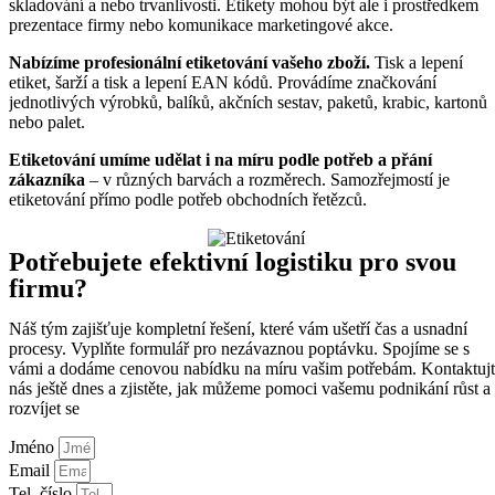
skladování a nebo trvanlivosti. Etikety mohou být ale i prostředkem
prezentace firmy nebo komunikace marketingové akce.
Nabízíme profesionální etiketování vašeho zboží.
Tisk a lepení
etiket, šarží a tisk a lepení EAN kódů. Provádíme značkování
jednotlivých výrobků, balíků, akčních sestav, paketů, krabic, kartonů
nebo palet.
Etiketování umíme udělat i na míru podle potřeb a přání
zákazníka
– v různých barvách a rozměrech. Samozřejmostí je
etiketování přímo podle potřeb obchodních řetězců.
Potřebujete efektivní logistiku pro svou
firmu?
Náš tým zajišťuje kompletní řešení, které vám ušetří čas a usnadní
procesy. Vyplňte formulář pro nezávaznou poptávku. Spojíme se s
vámi a dodáme cenovou nabídku na míru vašim potřebám. Kontaktuj
nás ještě dnes a zjistěte, jak můžeme pomoci vašemu podnikání růst a
rozvíjet se
Jméno
Email
Tel. číslo