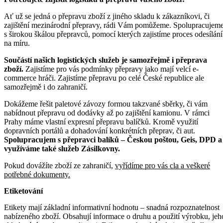
Ať už se jedná o přepravu zboží z jiného skladu k zákazníkovi, či
zajištění mezinárodní přepravy, rádi Vám pomůžeme. Spolupracujem
s širokou škálou přepravců, pomocí kterých zajistíme proces odesílání
na míru.
Součástí našich logistických služeb je samozřejmě i přeprava
zboží.
Zajistíme pro vás podmínky přepravy jako mají velcí e-
commerce hráči. Zajistíme přepravu po celé České republice ale
samozřejmě i do zahraničí.
Dokážeme řešit paletové závozy formou takzvané sběrky, či vám
nabídnout přepravu od dodávky až po zajištění kamionu. V rámci
Prahy máme vlastní expresní přepravu balíčků. Kromě využití
dopravních portálů a dohadování konkrétních přeprav, či aut.
Spolupracujem s přepravci balíků – Českou poštou, Geis, DPD a
využíváme také služeb Zásilkovny.
Pokud dovážíte zboží ze zahraničí,
vyřídíme pro vás cla a veškeré
potřebné dokumenty.
Etiketování
Etikety mají základní informativní hodnotu – snadná rozpoznatelnost
nabízeného zboží. Obsahují informace o druhu a použití výrobku, jeh