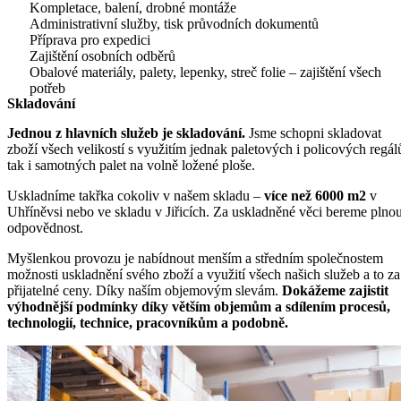
Kompletace, balení, drobné montáže
Administrativní služby, tisk průvodních dokumentů
Příprava pro expedici
Zajištění osobních odběrů
Obalové materiály, palety, lepenky, streč folie – zajištění všech
potřeb
Skladování
Jednou z hlavních služeb je skladování.
Jsme schopni skladovat
zboží všech velikostí s využitím jednak paletových i policových regál
tak i samotných palet na volně ložené ploše.
Uskladníme takřka cokoliv v našem skladu –
více než 6000 m2
v
Uhříněvsi nebo ve skladu v Jiřicích. Za uskladněné věci bereme plno
odpovědnost.
Myšlenkou provozu je nabídnout menším a středním společnostem
možnosti uskladnění svého zboží a využití všech našich služeb a to za
přijatelné ceny. Díky naším objemovým slevám.
Dokážeme zajistit
výhodnější podmínky díky větším objemům a sdílením procesů,
technologií, technice, pracovníkům a podobně.