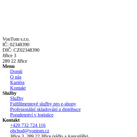
VonTom s.r.o.
IČ: 02348390
DIČ: CZ02348390
Jiřice 3
289 22 Jiřice
Menu
Domů
O nás
Kariéra
Kontakt
Služby
Služby
Fulfillmentové služby pro e-shopy
Profesionální skladování a distribuce
Poradenství v logistice
Kontakt
+420 732 724 116
obchod@vontom.cz
Jiřice 3, 289 22 Jiřice (sídlo + kanceláře)